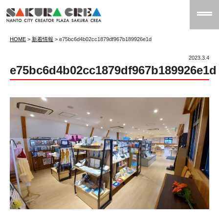
HOME
>
新着情報
>
e75bc6d4b02cc1879df967b189926e1d
2023.3.4
e75bc6d4b02cc1879df967b189926e1d