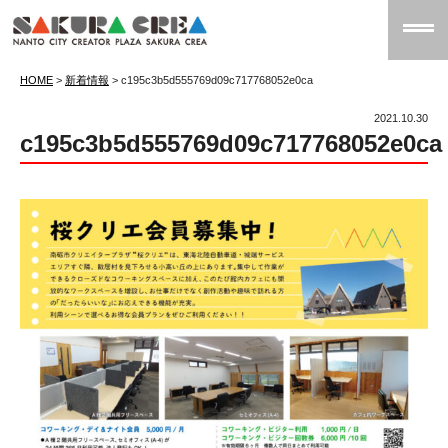
HOME
>
新着情報
>
c195c3b5d555769d09c717768052e0ca
2021.10.30
c195c3b5d555769d09c717768052e0ca