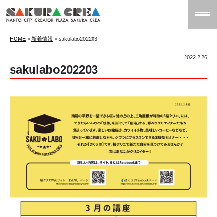
HOME
>
新着情報
>
sakulabo202203
2022.2.26
sakulabo202203