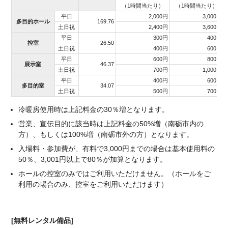
（1時間当たり）
（1時間当たり）
平日
2,000円
3,000円
多目的ホール
169.76
土日祝
2,400円
3,600円
平日
300円
400円
控室
26.50
土日祝
400円
600円
平日
600円
800円
展示室
46.37
土日祝
700円
1,000円
平日
400円
600円
多目的室
34.07
土日祝
500円
700円
冷暖房使用時は上記料金の30％増となります。
営業、宣伝目的に該当時は上記料金の50%増（南砺市内の
方）、もしくは100%増（南砺市外の方）となります。
入場料・参加費が、有料で3,000円までの場合は基本使用料の
50％、3,001円以上で80％が加算となります。
ホールの控室のみではご利用いただけません。（ホールをご
利用の場合のみ、控室をご利用いただけます）
[無料レンタル備品]