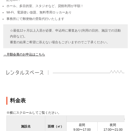
ホール、多目的室、スタジオなど、貸館利用が半額！
Wi-Fi、電源使い放題、無料専用ロッカーあり
事務所にて郵便物の受取代行いたします
☆最低12ヶ月以上入居が必要、申込時に審査あり(利用の目的、施設での活動
内容など)。
審査の結果ご希望に添えない場合もございますのでご了承ください。
→月額会員のお申込はこちら
料金表
基本
昼間
夜間
施設名
面積（㎡）
9:00〜17:00
17:00〜21:00